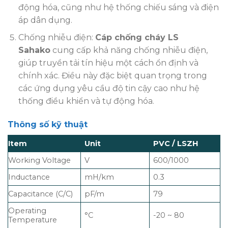
động hóa, cũng như hệ thống chiếu sáng và điện
áp dân dụng.
Chống nhiễu điện:
Cáp chống cháy LS
Sahako
cung cấp khả năng chống nhiễu điện,
giúp truyền tải tín hiệu một cách ổn định và
chính xác. Điều này đặc biệt quan trọng trong
các ứng dụng yêu cầu độ tin cậy cao như hệ
thống điều khiển và tự động hóa.
Thông số kỹ thuật
Item
Unit
PVC / LSZH
Working Voltage
V
600/1000
Inductance
mH/km
0.3
Capacitance (C/C)
pF/m
79
Operating
°C
-20 ~ 80
Temperature