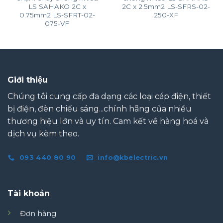
LS SAHAKO 2C x
2C x 2.5mm2 LS-SFRS-02-
0.75mm2 LS-SFRT-02-
250-XF
075-VF
Giới thiệu
Chúng tôi cung cấp đa dạng các loại cáp điện, thiết
bị điện, đèn chiếu sáng...chính hãng của nhiều
thương hiệu lớn và uy tín. Cam kết về hàng hoá và
dịch vụ kèm theo.
093 440 80 90
info@kbelectric.vn
Tài khoản
Đơn hàng