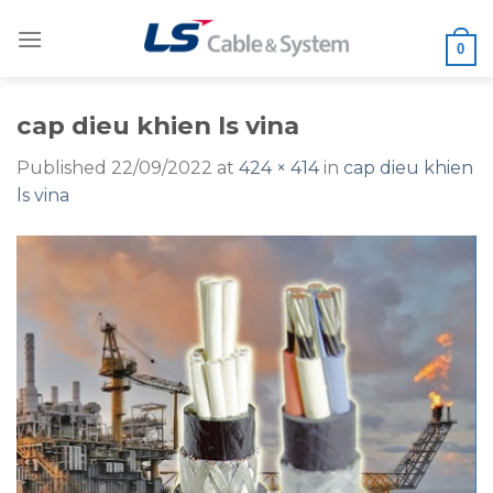
Skip
to
0
content
cap dieu khien ls vina
Published
22/09/2022
at
424 × 414
in
cap dieu khien
ls vina