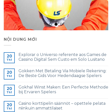
NỘI DUNG MỚI
Explorar o Universo referente aos Games de
20
Cassino Digital Sem Custo em Solo Lusitano
Th1
Gokken Met Betaling Via Mobiele Rekening:
20
De Beste Gids Voor Hedendaagse Spelers
Th1
Gokhal Winst Maken: Een Perfecte Methode
20
bij Ervaren Spelers
Th1
Casino korttipelin säännöt – opettele pelata
20
niinkuin ammattilaiset
Th1