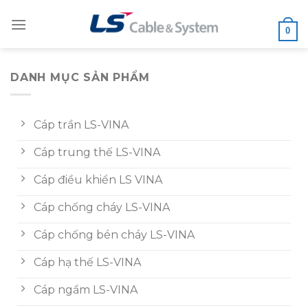
Skip
to
0
content
DANH MỤC SẢN PHẨM
Cáp trần LS-VINA
Cáp trung thế LS-VINA
Cáp điều khiển LS VINA
Cáp chống cháy LS-VINA
Cáp chống bén cháy LS-VINA
Cáp hạ thế LS-VINA
Cáp ngầm LS-VINA