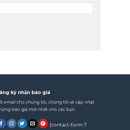
ăng ký nhận báo giá
̉i email cho chúng tôi, chúng tôi sẽ cập nhật
ững báo giá mới nhất cho các bạn.
[contact-form-7