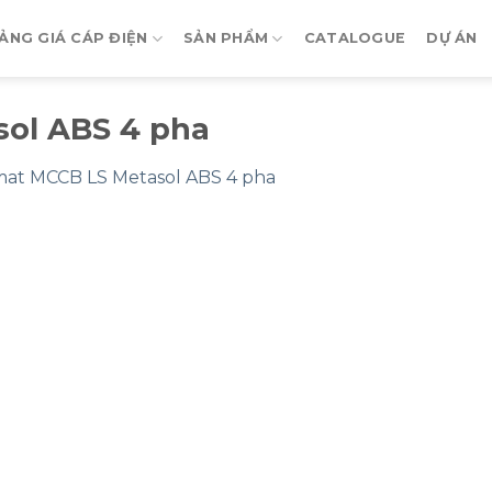
ẢNG GIÁ CÁP ĐIỆN
SẢN PHẨM
CATALOGUE
DỰ ÁN
ol ABS 4 pha
at MCCB LS Metasol ABS 4 pha