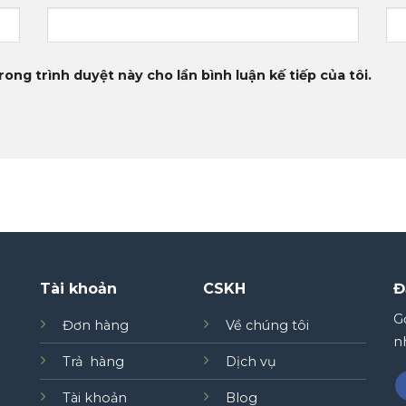
rong trình duyệt này cho lần bình luận kế tiếp của tôi.
Tài khoản
CSKH
Đ
Gơ
Đơn hàng
Về chúng tôi
nh
Trả hàng
Dịch vụ
Tài khoản
Blog