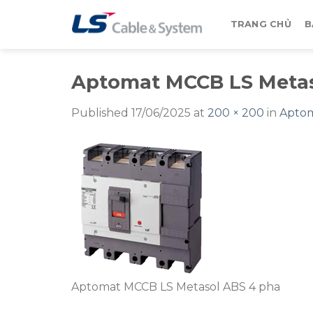
Skip
to
TRANG CHỦ
B
content
Aptomat MCCB LS Metas
Published
17/06/2025
at
200 × 200
in
Aptom
Aptomat MCCB LS Metasol ABS 4 pha