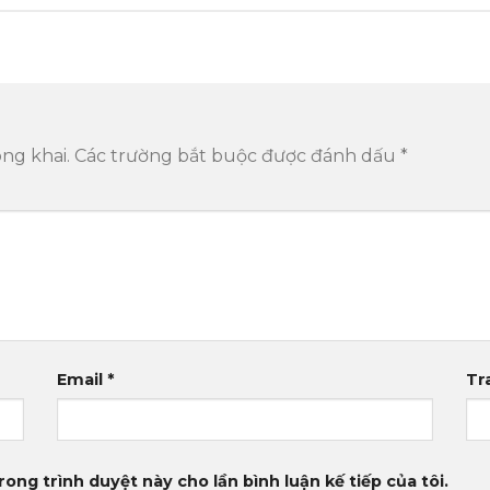
ng khai.
Các trường bắt buộc được đánh dấu
*
Email
*
Tr
rong trình duyệt này cho lần bình luận kế tiếp của tôi.