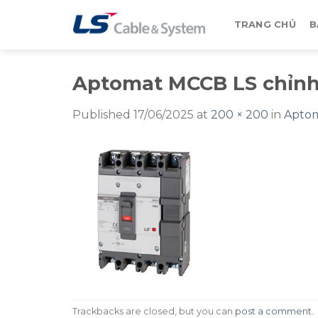
Skip
to
TRANG CHỦ
B
content
Aptomat MCCB LS chỉnh
Published
17/06/2025
at
200 × 200
in
Aptom
Trackbacks are closed, but you can
post a comment
.