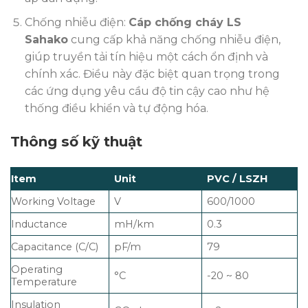
Chống nhiễu điện:
Cáp chống cháy LS
Sahako
cung cấp khả năng chống nhiễu điện,
giúp truyền tải tín hiệu một cách ổn định và
chính xác. Điều này đặc biệt quan trọng trong
các ứng dụng yêu cầu độ tin cậy cao như hệ
thống điều khiển và tự động hóa.
Thông số kỹ thuật
Item
Unit
PVC / LSZH
Working Voltage
V
600/1000
Inductance
mH/km
0.3
Capacitance (C/C)
pF/m
79
Operating
°C
-20 ~ 80
Temperature
Insulation