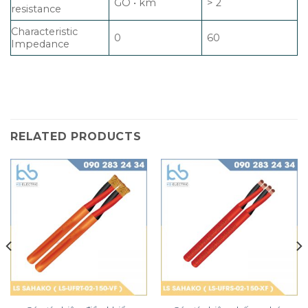
GO • km
> 2
resistance
Characteristic
0
60
Impedance
RELATED PRODUCTS