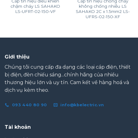
Cáp tín hiệu điều khiển
Cáp tín hiệu chống cháy
chậm cháy LS SAHAKO
không chống nhiễu LS
LS-UFRT-02-150-VF
SAHAKO 2C x 1.5mm2 LS-
UFRS-02-150-XF
Giới thiệu
Chúng tôi cung cấp đa dạng các loại cáp điện, thiết
bị điện, đèn chiếu sáng...chính hãng của nhiều
thương hiệu lớn và uy tín. Cam kết về hàng hoá và
dịch vụ kèm theo.
093 440 80 90
info@kbelectric.vn
Tài khoản