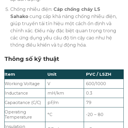
Chống nhiễu điện:
Cáp chống cháy LS
Sahako
cung cấp khả năng chống nhiễu điện,
giúp truyền tải tín hiệu một cách ổn định và
chính xác. Điều này đặc biệt quan trọng trong
các ứng dụng yêu cầu độ tin cậy cao như hệ
thống điều khiển và tự động hóa.
Thông số kỹ thuật
Item
Unit
PVC / LSZH
Working Voltage
V
600/1000
Inductance
mH/km
0.3
Capacitance (C/C)
pF/m
79
Operating
°C
-20 ~ 80
Temperature
Insulation