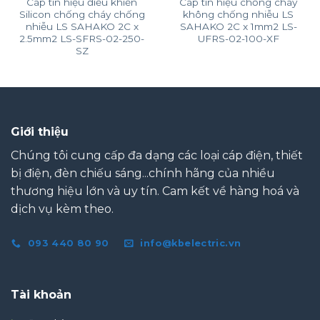
Cáp tín hiệu điều khiển
Cáp tín hiệu chống cháy
Silicon chống cháy chống
không chống nhiễu LS
nhiễu LS SAHAKO 2C x
SAHAKO 2C x 1mm2 LS-
2.5mm2 LS-SFRS-02-250-
UFRS-02-100-XF
SZ
Giới thiệu
Chúng tôi cung cấp đa dạng các loại cáp điện, thiết
bị điện, đèn chiếu sáng...chính hãng của nhiều
thương hiệu lớn và uy tín. Cam kết về hàng hoá và
dịch vụ kèm theo.
093 440 80 90
info@kbelectric.vn
Tài khoản