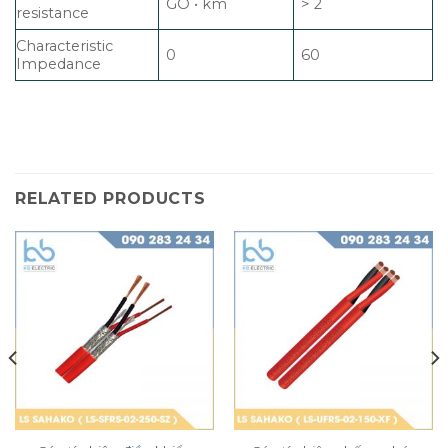
GO • km
> 2
resistance
Characteristic
0
60
Impedance
RELATED PRODUCTS