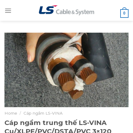
Skip
to
0
content
Home
/
Cáp ngầm LS-VINA
Cáp ngầm trung thế LS-VINA
Cu/XLPE/PVC/DSTA/PVC 3×120