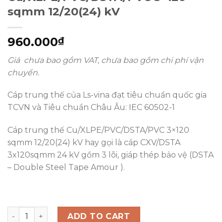
sqmm 12/20(24) kV
960.000
₫
Giá chưa bao gồm VAT, chưa bao gồm chi phí vận
chuyển.
Cáp trung thế của Ls-vina đạt tiêu chuẩn quốc gia
TCVN và Tiêu chuẩn Châu Âu: IEC 60502-1
Cáp trung thế Cu/XLPE/PVC/DSTA/PVC 3×120
sqmm 12/20(24) kV hay gọi là cáp CXV/DSTA
3x120sqmm 24 kV gồm 3 lõi, giáp thép bảo vệ (DSTA
– Double Steel Tape Amour ).
Cáp ngầm trung thế LS-VINA Cu/XLPE/PVC/DSTA/PVC 3x
ADD TO CART