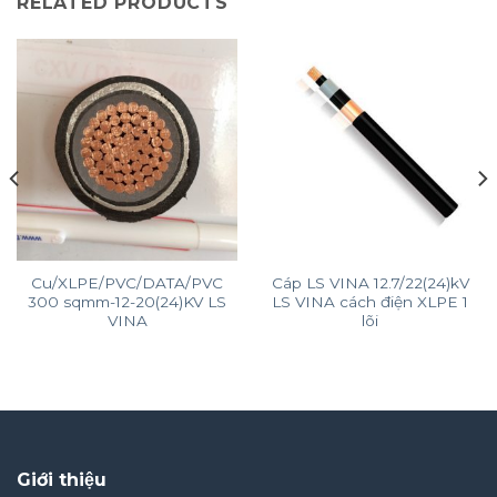
RELATED PRODUCTS
Cu/XLPE/PVC/DATA/PVC
Cáp LS VINA 12.7/22(24)kV
300 sqmm-12-20(24)KV LS
LS VINA cách điện XLPE 1
VINA
lõi
Giới thiệu