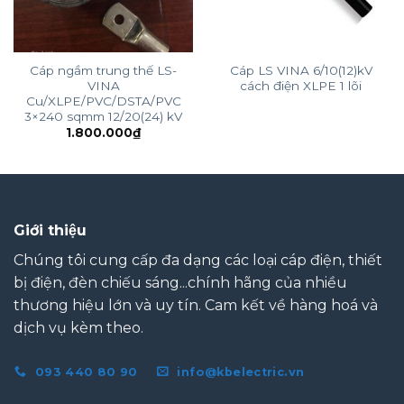
Cáp ngầm trung thế LS-
Cáp LS VINA 6/10(12)kV
VINA
cách điện XLPE 1 lõi
Cu/XLPE/PVC/DSTA/PVC
3×240 sqmm 12/20(24) kV
1.800.000
₫
Giới thiệu
Chúng tôi cung cấp đa dạng các loại cáp điện, thiết
bị điện, đèn chiếu sáng...chính hãng của nhiều
thương hiệu lớn và uy tín. Cam kết về hàng hoá và
dịch vụ kèm theo.
093 440 80 90
info@kbelectric.vn