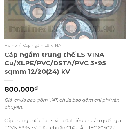
Home
/
Cáp ngầm LS-VINA
Cáp ngầm trung thế LS-VINA
Cu/XLPE/PVC/DSTA/PVC 3×95
sqmm 12/20(24) kV
800.000
₫
Giá chưa bao gồm VAT, chưa bao gồm chi phí vận
chuyển.
Cáp trung thế của Ls-vina đạt tiêu chuẩn quốc gia
TCVN 5935 và Tiêu chuẩn Châu Âu: IEC 60502-1