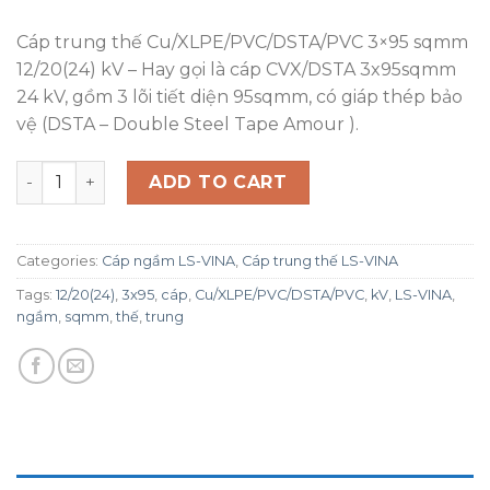
Cáp trung thế Cu/XLPE/PVC/DSTA/PVC 3×95 sqmm
12/20(24) kV – Hay gọi là cáp CVX/DSTA 3x95sqmm
24 kV, gồm 3 lõi tiết diện 95sqmm, có giáp thép bảo
vệ (DSTA – Double Steel Tape Amour ).
Cáp ngầm trung thế LS-VINA Cu/XLPE/PVC/DSTA/PVC 3
ADD TO CART
Categories:
Cáp ngầm LS-VINA
,
Cáp trung thế LS-VINA
Tags:
12/20(24)
,
3x95
,
cáp
,
Cu/XLPE/PVC/DSTA/PVC
,
kV
,
LS-VINA
,
ngầm
,
sqmm
,
thế
,
trung