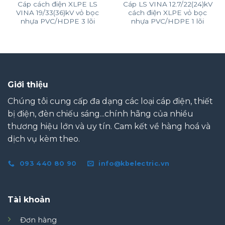
Cáp cách điện XLPE LS
Cáp LS VINA 12.7/22(24)kV
VINA 19/33(36)kV vỏ bọc
cách điện XLPE vỏ bọc
nhựa PVC/HDPE 3 lõi
nhựa PVC/HDPE 1 lõi
Giới thiệu
Chúng tôi cung cấp đa dạng các loại cáp điện, thiết
bị điện, đèn chiếu sáng...chính hãng của nhiều
thương hiệu lớn và uy tín. Cam kết về hàng hoá và
dịch vụ kèm theo.
093 440 80 90
info@kbelectric.vn
Tài khoản
Đơn hàng