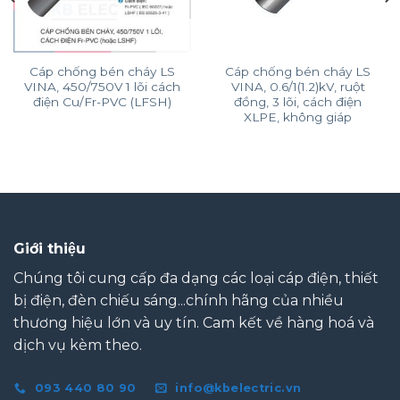
Cáp chống bén cháy LS
Cáp chống bén cháy LS
VINA, 450/750V 1 lõi cách
VINA, 0.6/1(1.2)kV, ruột
điện Cu/Fr-PVC (LFSH)
đồng, 3 lõi, cách điện
XLPE, không giáp
Giới thiệu
Chúng tôi cung cấp đa dạng các loại cáp điện, thiết
bị điện, đèn chiếu sáng...chính hãng của nhiều
thương hiệu lớn và uy tín. Cam kết về hàng hoá và
dịch vụ kèm theo.
093 440 80 90
info@kbelectric.vn