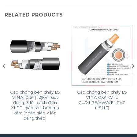
RELATED PRODUCTS
Cáp chống bén cháy LS
Cáp chống bén cháy LS
VINA, 0.6/1(1.2)kV, ruột
VINA 0.6/1kV 1c
đồng, 3 lõi, cách điện
Cu/XLPE/AWA/Fr-PVC
XLPE, giáp sợi thép mạ
(LSHF)
kẽm (hoặc giáp 2 lớp
băng thép)