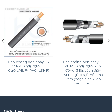
Cáp chống bén cháy LS
Cáp chống bén cháy LS
VINA 0.6/1(1.2)kV 1c
VINA, 0.6/1(1.2)kV, ruột
Cu/XLPE/Fr-PVC (LSHF)
đồng, 3 lõi, cách điện
XLPE, giáp sợi thép mạ
kẽm (hoặc giáp 2 lớp
băng thép)
Giới thiệu