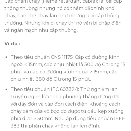
Cáp chậm cháy (Flame retardant cable): là loại cáp
thông thường nhưng nó có thêm đặc tính khó
cháy, hạn chế cháy lan như những loại cáp thông
thường. Nhưng khi bị cháy thì nó vẫn bị chập điện
và ngắn mạch như cáp thường.
Ví dụ :
Theo tiêu chuẩn CNS 11175: Cáp có đường kính
ngoài ≤ 15mm, cấp chịu nhiệt là 300 độ C trong 15
phút và cáp có đường kính ngoài > 15mm, cấp
chịu nhiệt 380 độ C trong 15 phút.
Theo tiêu chuẩn IEC 60332-1: Thử nghiệm lan
truyền ngọn lửa theo phương thẳng đứng đối
với dây đơn và cáp đơn cách điện. Khoảng cách
cháy xém của vỏ bọc đo được từ đầu kẹp xuống
phía dưới ≥ 50mm. Nếu áp dụng tiêu chuẩn IEEE
383 thì phần cháy không lan lên đỉnh.