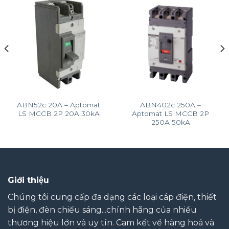
ABN52c 20A – Aptomat
ABN402c 250A –
LS MCCB 2P 20A 30kA
Aptomat LS MCCB 2P
250A 50kA
Giới thiệu
Chúng tôi cung cấp đa dạng các loại cáp điện, thiết
bị điện, đèn chiếu sáng...chính hãng của nhiều
thương hiệu lớn và uy tín. Cam kết về hàng hoá và