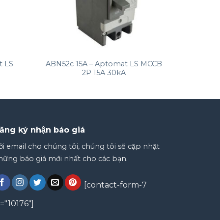
+
t LS
ABN52c 15A – Aptomat LS MCCB
2P 15A 30kA
ăng ký nhận báo giá
̉i email cho chúng tôi, chúng tôi sẽ cập nhật
ững báo giá mới nhất cho các bạn.
[contact-form-7
d="10176"]