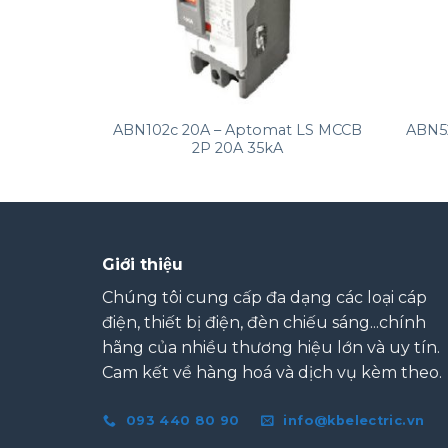
+
+
t LS MCCB
ABN102c 20A – Aptomat LS MCCB
ABN5
2P 20A 35kA
Giới thiệu
Chúng tôi cung cấp đa dạng các loại cáp
điện, thiết bị điện, đèn chiếu sáng...chính
hãng của nhiều thương hiệu lớn và uy tín.
Cam kết về hàng hoá và dịch vụ kèm theo.
093 440 80 90
info@kbelectric.vn