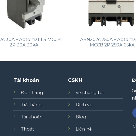
+
2c 30A – Aptomat LS MCCB
ABN202c 250A – Aptoma
2P 30A 30kA
MCCB 2P 250A 65kA
Tài khoản
CSKH
Đ
Gơ
Đơn hàng
Về chúng tôi
nh
Trả hàng
Dịch vụ
Tài khoản
Blog
i
Thoát
Liên hệ