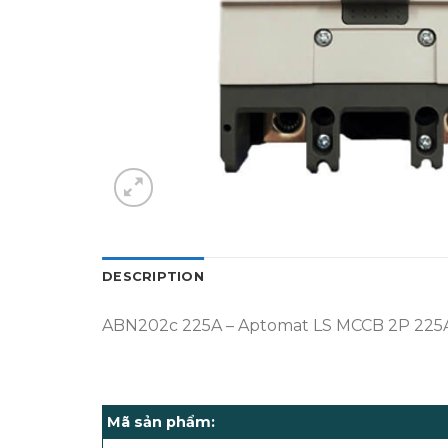
DESCRIPTION
ABN202c 225A – Aptomat LS MCCB 2P 225
Mã sản phẩm: