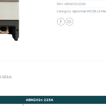
SKU:
ABN202c225A
Category:
Aptomat MCCB LS Met
A 65kA
ABN202c 225A