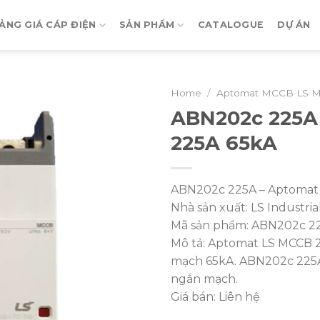
ẢNG GIÁ CÁP ĐIỆN
SẢN PHẨM
CATALOGUE
DỰ ÁN
Home
/
Aptomat MCCB LS M
ABN202c 225A
225A 65kA
ABN202c 225A – Aptomat
Nhà sản xuất: LS Industri
Mã sản phẩm: ABN202c 2
Mô tả: Aptomat LS MCCB 2
mạch 65kA. ABN202c 225A 
ngắn mạch.
Giá bán: Liên hệ