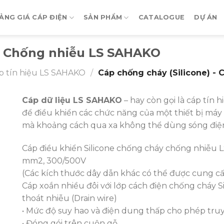
ẢNG GIÁ CÁP ĐIỆN
SẢN PHẨM
CATALOGUE
DỰ ÁN
 - Chống nhiễu LS SAHAKO
p tín hiệu LS SAHAKO
/
Cáp chống cháy (Silicone) -
Cáp dữ liệu LS SAHAKO
– hay còn gọi là cáp tín 
để điều khiển các chức năng của một thiết bị máy 
mà khoảng cách qua xa không thể dùng sóng điện
Cáp điều khiển Silicone chống cháy chống nhiễu LS 
mm2, 300/500V
(Các kích thước dây dẫn khác có thể được cung c
Cáp xoắn nhiều đôi với lớp cách điện chống cháy 
thoát nhiễu (Drain wire)
• Mức độ suy hao và điện dung thấp cho phép truy
• Đóng gói trên cuộn gỗ