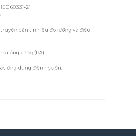
 IEC 60331-21
S
, truyền dẫn tín hiệu đo lường và điều
nh công cộng (PA)
các ứng dụng điện nguồn.