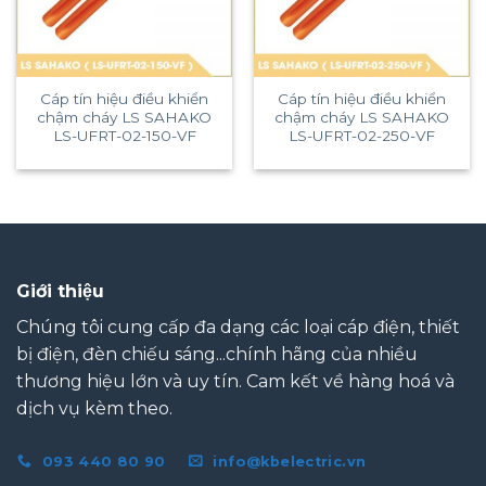
Cáp tín hiệu điều khiển
Cáp tín hiệu điều khiển
chậm cháy LS SAHAKO
chậm cháy LS SAHAKO
LS-UFRT-02-150-VF
LS-UFRT-02-250-VF
Giới thiệu
Chúng tôi cung cấp đa dạng các loại cáp điện, thiết
bị điện, đèn chiếu sáng...chính hãng của nhiều
thương hiệu lớn và uy tín. Cam kết về hàng hoá và
dịch vụ kèm theo.
093 440 80 90
info@kbelectric.vn