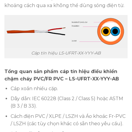
khoảng cách qua xa không thể dùng sóng điện từ.
Cáp tín hiệu LS-UFRT-XX-YYY-AB
Tổng quan sản phẩm cáp tín hiệu điều khiển
chậm cháy PVC/FR PVC – LS-UFRT-XX-YYY-AB
Cáp xoắn nhiều cặp.
Dây dẫn: IEC 60228 (Class 2 / Class 5) hoặc ASTM
(B 3 / B 33).
Cách điện PVC / XLPE / LSZH và Áo khoác Fr-PVC
/ LSZH (các tùy chọn khác có sẵn theo yêu cầu).