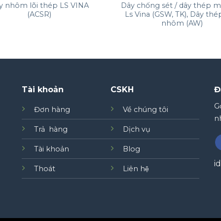
y nhôm lõi thép LS VINA
Dây chống sét / dây thép 
(ACSR)
Ls Vina (GSW, TK), Dây thé
nhôm (AW)
Tài khoản
CSKH
Đ
Gơ
Đơn hàng
Về chúng tôi
nh
Trả hàng
Dịch vụ
Tài khoản
Blog
i
Thoát
Liên hệ