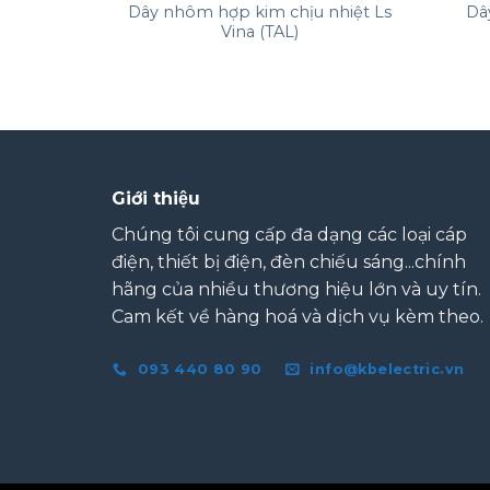
Dây nhôm hợp kim chịu nhiệt Ls
Dâ
A (AAC)
Vina (TAL)
Giới thiệu
Chúng tôi cung cấp đa dạng các loại cáp
điện, thiết bị điện, đèn chiếu sáng...chính
hãng của nhiều thương hiệu lớn và uy tín.
Cam kết về hàng hoá và dịch vụ kèm theo.
093 440 80 90
info@kbelectric.vn