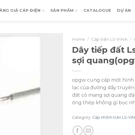
ẢNG GIÁ CÁP ĐIỆN
SẢN PHẨM
CATALOGUE
DỰ ÁN
Home
/
Cáp trần LS-VINA
/
Dây tiếp đất 
sợi quang(op
opgw cung cấp một hình t
lạc của đường dây truyền 
đất có mang sợi quang đặ
ống thép không gỉ bọc 
Category:
Cáp nhôm trần LS-VI