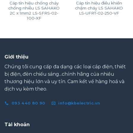
Cáp tín hiệu chống cháy
Cáp tín hiệu điều khiển
chống nhiễu LS SAHAKO
chậm cháy LS SAHAKO
2C x 1mm2 LS-SFRS-02-
LS-UFRT-02-250-VF
100-XF
Giới thiệu
Chúng tôi cung cấp đa dạng các loại cáp điện, thiết
bị điện, đèn chiếu sáng...chính hãng của nhiều
thương hiệu lớn và uy tín. Cam kết về hàng hoá và
dịch vụ kèm theo.
093 440 80 90
info@kbelectric.vn
Tài khoản