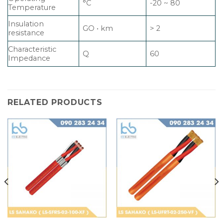
°C
-20 ~ 80
Temperature
Insulation
GO • km
> 2
resistance
Characteristic
Q
60
Impedance
RELATED PRODUCTS