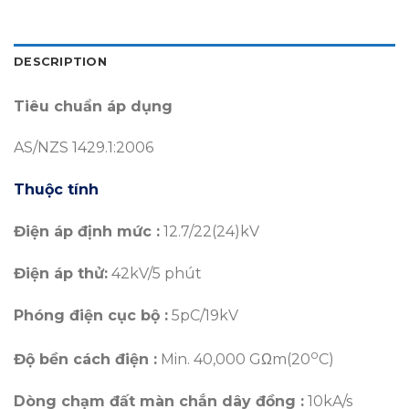
DESCRIPTION
Tiêu chuẩn áp dụng
AS/NZS 1429.1:2006
Thuộc tính
Điện áp định mức :
12.7/22(24)kV
Điện áp thử:
42kV/5 phút
Phóng điện cục bộ :
5pC/19kV
o
Độ bền cách điện :
Min. 40,000 GΩm(20
C)
Dòng chạm đất màn chắn dây đồng :
10kA/s