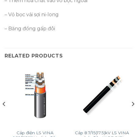
– Thêm hóa chất vào vỏ bọc ngoài
– Vỏ bọc vải sợi ni-long
– Băng đồng gấp đôi
RELATED PRODUCTS
Cáp điện LS VINA
Cáp 8.7/15(17.5)kV LS VINA