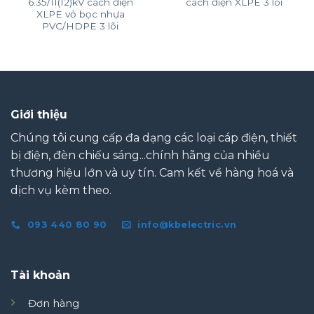
6.35/11(12)kV cách điện
cách điện XLPE 3 lõi
XLPE vỏ bọc nhựa
PVC/HDPE 3 lõi
Giới thiệu
Chúng tôi cung cấp đa dạng các loại cáp điện, thiết
bị điện, đèn chiếu sáng...chính hãng của nhiều
thương hiệu lớn và uy tín. Cam kết về hàng hoá và
dịch vụ kèm theo.
093 440 80 90
info@kbelectric.vn
Tài khoản
Đơn hàng