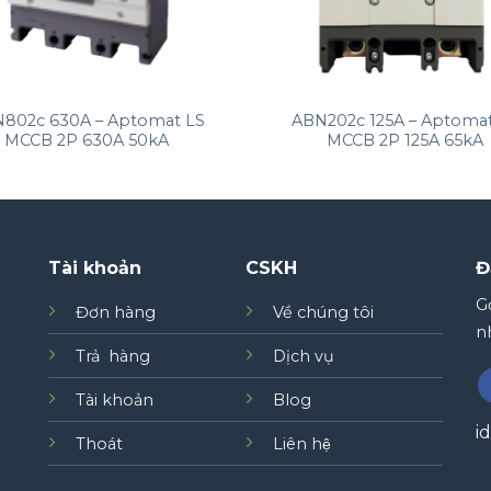
+
802c 630A – Aptomat LS
ABN202c 125A – Aptomat
MCCB 2P 630A 50kA
MCCB 2P 125A 65kA
Tài khoản
CSKH
Đ
Gơ
Đơn hàng
Về chúng tôi
nh
Trả hàng
Dịch vụ
Tài khoản
Blog
i
Thoát
Liên hệ