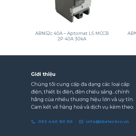
+
+
omat LS
ABN52c 40A – Aptomat LS MCCB
ABN
5kA
2P 40A 30kA
Giới thiệu
Chúng tôi cung cấp đa dạng các loại cáp
điện, thiết bị điện, đèn chiếu sáng...chính
hãng của nhiều thương hiệu lớn và uy tín.
Cam kết về hàng hoá và dịch vụ kèm theo.
093 440 80 90
info@kbelectric.vn