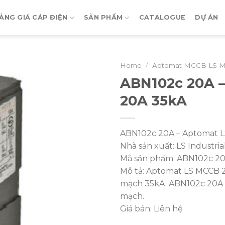
ẢNG GIÁ CÁP ĐIỆN
SẢN PHẨM
CATALOGUE
DỰ ÁN
Home
/
Aptomat MCCB LS M
ABN102c 20A 
20A 35kA
ABN102c 20A – Aptomat 
Nhà sản xuất: LS Industri
Mã sản phẩm: ABN102c 2
Mô tả: Aptomat LS MCCB 
mạch 35kA. ABN102c 20A d
mạch.
Giá bán: Liên hệ