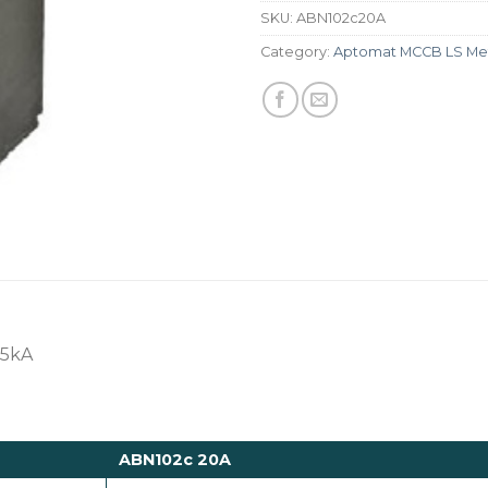
SKU:
ABN102c20A
Category:
Aptomat MCCB LS Met
35kA
ABN102c 20A