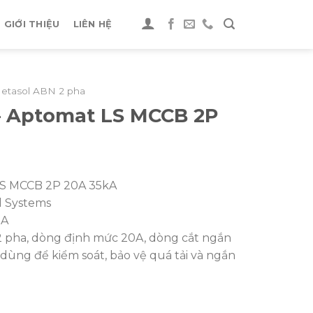
GIỚI THIỆU
LIÊN HỆ
etasol ABN 2 pha
– Aptomat LS MCCB 2P
LS MCCB 2P 20A 35kA
al Systems
0A
2 pha, dòng định mức 20A, dòng cắt ngắn
ùng để kiểm soát, bảo vệ quá tải và ngắn