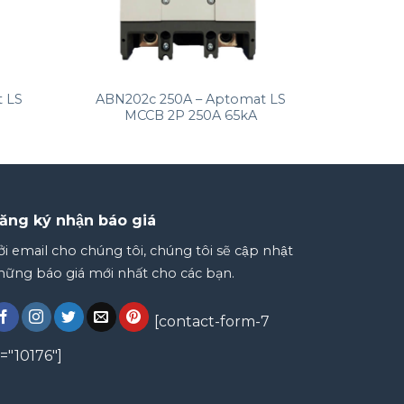
+
 LS
ABN202c 250A – Aptomat LS
MCCB 2P 250A 65kA
ăng ký nhận báo giá
̉i email cho chúng tôi, chúng tôi sẽ cập nhật
ững báo giá mới nhất cho các bạn.
[contact-form-7
d="10176"]