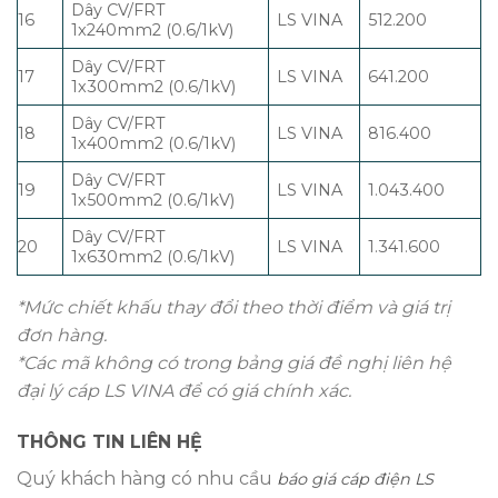
Dây CV/FRT
16
LS VINA
512.200
1x240mm2 (0.6/1kV)
Dây CV/FRT
17
LS VINA
641.200
1x300mm2 (0.6/1kV)
Dây CV/FRT
18
LS VINA
816.400
1x400mm2 (0.6/1kV)
Dây CV/FRT
19
LS VINA
1.043.400
1x500mm2 (0.6/1kV)
Dây CV/FRT
20
LS VINA
1.341.600
1x630mm2 (0.6/1kV)
*Mức chiết khấu thay đổi theo thời điểm và giá trị
đơn hàng.
*Các mã không có trong bảng giá đề nghị liên hệ
đại lý cáp LS VINA để có giá chính xác.
THÔNG TIN LIÊN HỆ
Quý khách hàng có nhu cầu
báo giá cáp điện LS