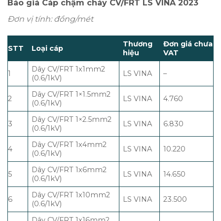
Báo giá Cáp chậm cháy CV/FRT
LS VINA 2023
Đơn vị tính: đồng/mét
Thương
Đơn giá chưa
STT
Loại cáp
hiệu
VAT
Dây CV/FRT 1x1mm2
1
LS VINA
–
(0.6/1kV)
Dây CV/FRT 1×1.5mm2
2
LS VINA
4.760
(0.6/1kV)
Dây CV/FRT 1×2.5mm2
3
LS VINA
6.830
(0.6/1kV)
Dây CV/FRT 1x4mm2
4
LS VINA
10.220
(0.6/1kV)
Dây CV/FRT 1x6mm2
5
LS VINA
14.650
(0.6/1kV)
Dây CV/FRT 1x10mm2
6
LS VINA
23.500
(0.6/1kV)
Dây CV/FRT 1x16mm2