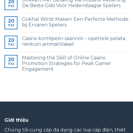
20
De Beste Gids Voor Hedendaagse Spelers
Th1
Gokhal Winst Maken: Een Perfecte Methode
20
bij Ervaren Spelers
Th1
Casino korttipelin säännöt – opettele pelata
20
niinkuin ammattilaiset
Th1
Mastering the Skill of Online Casino
20
Promotion Strategies for Peak Gamer
Th1
Engagement
Giới thiệu
Chúng tôi cung cấp đa dạng các loại cáp điện, thiết