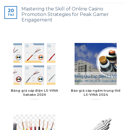
Mastering the Skill of Online Casino
20
Promotion Strategies for Peak Gamer
Th1
Engagement
Bảng giá cáp điện LS-VINA
Báo giá cáp ngầm trung thế
Sahako 2026
LS-VINA 2024