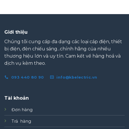
Giới thiệu
Chúng tôi cung cấp đa dạng các loại cáp điện, thiết
bị điện, đèn chiếu sáng...chính hãng của nhiều
thương hiệu lớn và uy tín. Cam kết về hàng hoá và
dịch vụ kèm theo.
093 440 80 90
info@kbelectric.vn
Tài khoản
Đơn hàng
Trả hàng