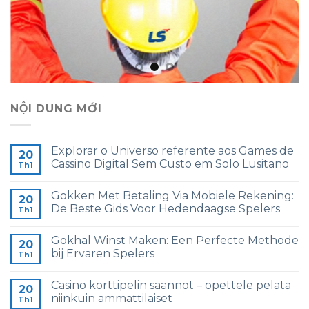
NỘI DUNG MỚI
Explorar o Universo referente aos Games de
20
Cassino Digital Sem Custo em Solo Lusitano
Th1
Gokken Met Betaling Via Mobiele Rekening:
20
De Beste Gids Voor Hedendaagse Spelers
Th1
Gokhal Winst Maken: Een Perfecte Methode
20
bij Ervaren Spelers
Th1
Casino korttipelin säännöt – opettele pelata
20
niinkuin ammattilaiset
Th1