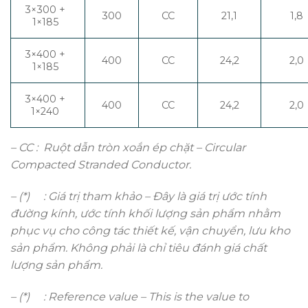
3×300 +
300
CC
21,1
1,8
1×185
3×400 +
400
CC
24,2
2,0
1×185
3×400 +
400
CC
24,2
2,0
1×240
– CC : Ruột dẫn tròn xoắn ép chặt – Circular
Compacted Stranded Conductor.
– (*) : Giá trị tham khảo – Đây là giá trị ước tính
đường kính, ước tính khối lượng sản phẩm nhằm
phục vụ cho công tác thiết kế, vận chuyển, lưu kho
sản phẩm. Không phải là chỉ tiêu đánh giá chất
lượng sản phẩm.
– (*) :
Reference value – This is the value to