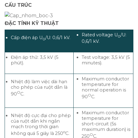
CẤU TRÚC
ĐẶC TÍNH KỸ THUẬT
Rated voltage U
/U:
0
Cấp điện áp U
/U: 0,6/1 kV.
0
0,6/1 kV.
Điện áp thử: 3,5 kV (5
Test voltage: 3,5 kV (5
phút).
minutes).
Maximum conductor
Nhiệt độ làm việc dài hạn
temperature for
cho phép của ruột dẫn là
normal operation is
O
90
C.
O
90
C.
Maximum conductor
Nhiệt độ cực đại cho phép
temperature for
của ruột dẫn khi ngắn
short-circuit (5s
mạch trong thời gian
maximum duration) is
o
không quá 5 giây là 250
C.
O
250
C.