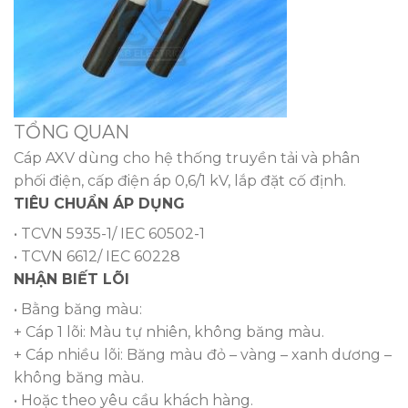
TỔNG QUAN
Cáp AXV dùng cho hệ thống truyền tải và phân
phối điện, cấp điện áp 0,6/1 kV, lắp đặt cố định.
TIÊU CHUẨN ÁP DỤNG
• TCVN 5935-1/ IEC 60502-1
• TCVN 6612/ IEC 60228
NHẬN BIẾT LÕI
• Bằng băng màu:
+ Cáp 1 lõi: Màu tự nhiên, không băng màu.
+ Cáp nhiều lõi: Băng màu đỏ – vàng – xanh dương –
không băng màu.
• Hoặc theo yêu cầu khách hàng.