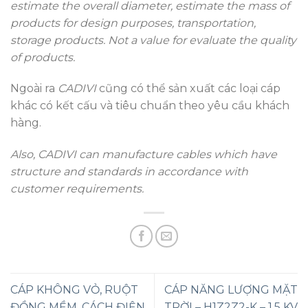
estimate the overall diameter, estimate the mass of
products for design purposes, transportation,
storage products. Not a value for evaluate the quality
of products.
Ngoài ra
CADIVI
cũng có thể sản xuất các loại cáp
khác có kết cấu và tiêu chuẩn theo yêu cầu khách
hàng.
Also, CADIVI can manufacture cables which have
structure and standards in accordance with
customer requirements.
CÁP KHÔNG VỎ, RUỘT
CÁP NĂNG LƯỢNG MẶT
ĐỒNG MỀM, CÁCH ĐIỆN
TRỜI – H1Z2Z2-K – 1,5 KV