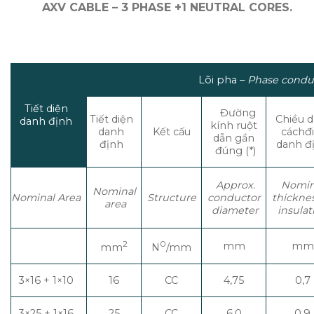
AXV CABLE – 3 PHASE +1 NEUTRAL CORES.
Lõi pha –
Phase condu
Tiết diện
Đường
Tiết diện
Chiều 
danh định
kính ruột
danh
Kết cấu
cáchđ
dẫn gần
định
danh đ
đúng (*)
Approx.
Nomin
Nominal
Nominal
Area
Structure
conductor
thickne
area
diameter
insulat
2
0
mm
mm
mm
N
/mm
3×16 + 1×10
16
CC
4,75
0,7
3×25 + 1×16
25
CC
6,0
0,9