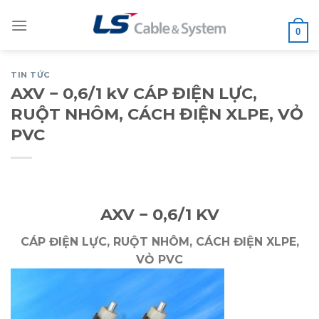
Skip
to
0
content
TIN TỨC
AXV − 0,6/1 kV CÁP ĐIỆN LỰC,
RUỘT NHÔM, CÁCH ĐIỆN XLPE, VỎ
PVC
AXV − 0,6/1 KV
CÁP ĐIỆN LỰC, RUỘT NHÔM, CÁCH ĐIỆN XLPE,
VỎ PVC