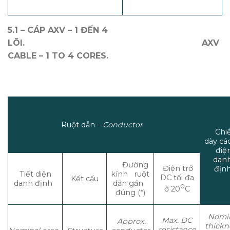
5.1 – CÁP AXV – 1 ĐẾN 4
LÕI.
AXV
CABLE – 1 TO 4 CORES.
Ruột dẫn –
Conductor
Chi
dày c
điệ
dan
Đường
Điện trở
địn
Tiết diện
kính ruột
DC tối đa
Kết cấu
danh định
dẫn gần
0
ở 20
C
đúng (*)
Nomin
Max. DC
Approx.
thickn
resistance