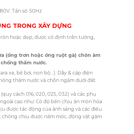
380V; Tần số: 50Hz
DỤNG TRONG XÂY DỰNG
ròn hoặc dẹp, được cố định trên tường,
ựa (ống trơn hoặc ống ruột gà) chôn âm
à chống thấm nước.
ara xe, bể bơi, non bộ…). Dây & cáp điện
 chống thấm nước và chôn ngầm dưới đất.
(quy cách 016, 020, 025, 032) và các phụ
 ngoài cao như: Có độ bền chịu ăn mòn hóa
hịu được tác động của ánh sáng và các điều
t…; chống chịu được nấm mốc, động vật gặm