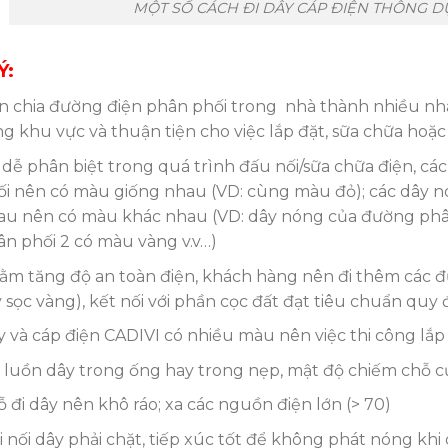
MỘT SỐ CÁCH ĐI DÂY CÁP ĐIỆN THÔNG 
Ý:
n chia đường điện phân phối trong nhà thành nhiều nh
g khu vực và thuận tiện cho việc lắp đặt, sữa chữa hoặc
 dễ phân biệt trong quá trình đấu nối/sữa chữa điện, 
ối nên có màu giống nhau (VD: cùng màu đỏ); các dây n
au nên có màu khác nhau (VD: dây nóng của đường phâ
n phối 2 có màu vàng v.v…)
ằm tăng độ an toàn điện, khách hàng nên đi thêm các đ
 sọc vàng), kết nối với phần cọc đất đạt tiêu chuẩn quy 
 và cáp điện CADIVI có nhiều màu nên việc thi công lắp đ
 luồn dây trong ống hay trong nẹp, mật độ chiếm chỗ của
 đi dây nên khô ráo; xa các nguồn điện lớn (> 70)
 nối dây phải chặt, tiếp xúc tốt để không phát nóng kh