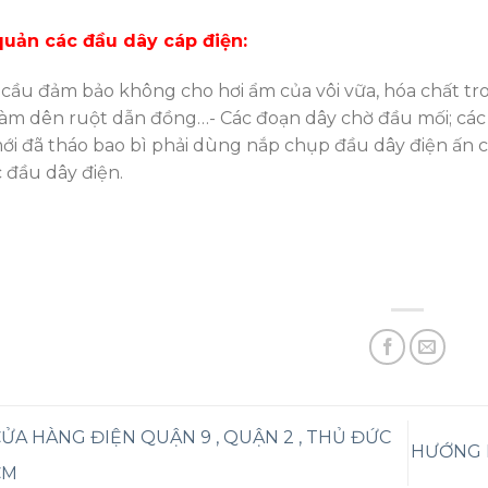
uản các đầu dây cáp điện:
 cầu đảm bảo không cho hơi ẩm của vôi vữa, hóa chất t
làm dên ruột dẫn đồng…- Các đoạn dây chờ đầu mối; các 
ới đã tháo bao bì phải dùng nắp chụp đầu dây điện ấn 
c đầu dây điện.
ỬA HÀNG ĐIỆN QUẬN 9 , QUẬN 2 , THỦ ĐỨC
HƯỚNG 
CM