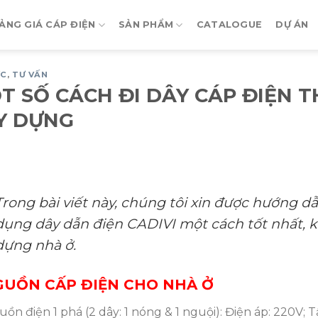
ẢNG GIÁ CÁP ĐIỆN
SẢN PHẨM
CATALOGUE
DỰ ÁN
ỨC
,
TƯ VẤN
T SỐ CÁCH ĐI DÂY CÁP ĐIỆN
Y DỰNG
Trong bài viết này, chúng tôi xin được hướng 
dụng dây dẫn điện CADIVI một cách tốt nhất, ki
dựng nhà ở.
NGUỒN CẤP ĐIỆN CHO NHÀ Ở
ồn điện 1 phá (2 dây: 1 nóng & 1 nguội): Điện áp: 220V; T