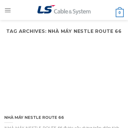
Skip
to
0
content
TAG ARCHIVES:
NHÀ MÁY NESTLE ROUTE 66
NHÀ MÁY NESTLE ROUTE 66
NHÀ MÁY NESTLE ROUTE 66 được xây dựng trên diện tích