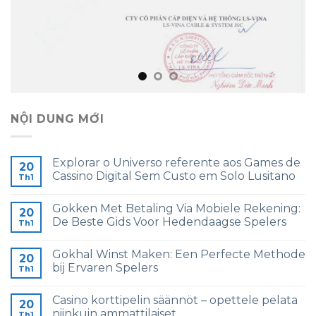
NỘI DUNG MỚI
Explorar o Universo referente aos Games de
20
Cassino Digital Sem Custo em Solo Lusitano
Th1
Gokken Met Betaling Via Mobiele Rekening:
20
De Beste Gids Voor Hedendaagse Spelers
Th1
Gokhal Winst Maken: Een Perfecte Methode
20
bij Ervaren Spelers
Th1
Casino korttipelin säännöt – opettele pelata
20
niinkuin ammattilaiset
Th1