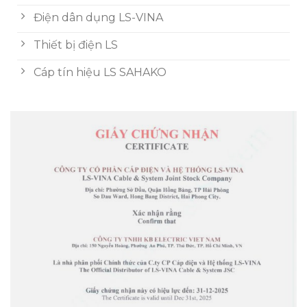
Điện dân dụng LS-VINA
Thiết bị điện LS
Cáp tín hiệu LS SAHAKO