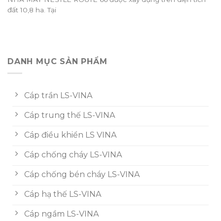
đất 10,8 ha. Tại
DANH MỤC SẢN PHẨM
Cáp trần LS-VINA
Cáp trung thế LS-VINA
Cáp điều khiển LS VINA
Cáp chống cháy LS-VINA
Cáp chống bén cháy LS-VINA
Cáp hạ thế LS-VINA
Cáp ngầm LS-VINA