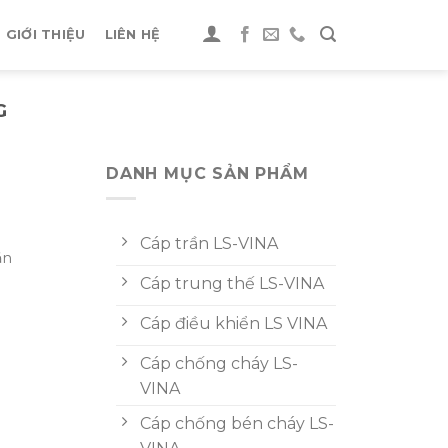
GIỚI THIỆU
LIÊN HỆ
G
DANH MỤC SẢN PHẨM
Cáp trần LS-VINA
ăn
Cáp trung thế LS-VINA
Cáp điều khiển LS VINA
Cáp chống cháy LS-
VINA
Cáp chống bén cháy LS-