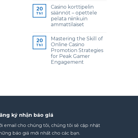
Casino korttipelin
20
säännöt – opettele
Th1
pelata niinkuin
ammattilaiset
Mastering the Skill of
20
Online Casino
Th1
Promotion Strategies
for Peak Gamer
Engagement
ăng ký nhận báo giá
̉i email cho chúng tôi, chúng tôi sẽ cập nhật
ững báo giá mới nhất cho các bạn.