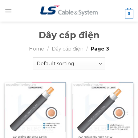
Skip
to
0
content
Dây cáp điện
Home
/
Dây cáp điện
/
Page 3