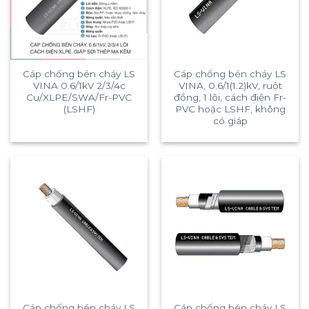
Cáp chống bén cháy LS
Cáp chống bén cháy LS
VINA 0.6/1kV 2/3/4c
VINA, 0.6/1(1.2)kV, ruột
Cu/XLPE/SWA/Fr-PVC
đồng, 1 lõi, cách điện Fr-
(LSHF)
PVC hoặc LSHF, không
có giáp
Cáp chống bén cháy LS
Cáp chống bén cháy LS