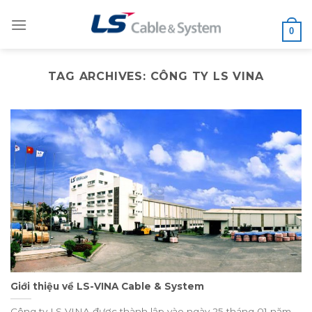
Skip
to
0
content
TAG ARCHIVES:
CÔNG TY LS VINA
Giới thiệu về LS-VINA Cable & System
Công ty LS VINA được thành lập vào ngày 25 tháng 01 năm