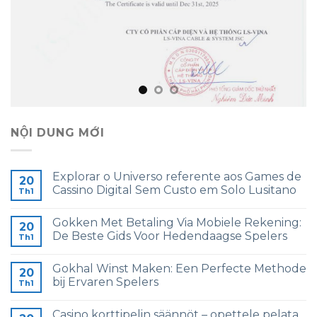
NỘI DUNG MỚI
Explorar o Universo referente aos Games de
20
Cassino Digital Sem Custo em Solo Lusitano
Th1
Gokken Met Betaling Via Mobiele Rekening:
20
De Beste Gids Voor Hedendaagse Spelers
Th1
Gokhal Winst Maken: Een Perfecte Methode
20
bij Ervaren Spelers
Th1
Casino korttipelin säännöt – opettele pelata