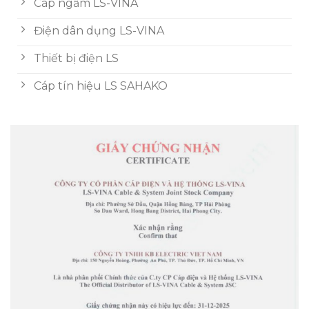
Cáp ngầm LS-VINA
Điện dân dụng LS-VINA
Thiết bị điện LS
Cáp tín hiệu LS SAHAKO