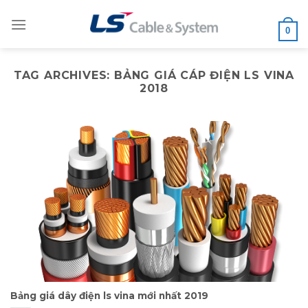
Skip
to
0
content
TAG ARCHIVES:
BẢNG GIÁ CÁP ĐIỆN LS VINA
2018
Bảng giá dây điện ls vina mới nhất 2019