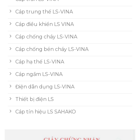
Cáp trung thế LS-VINA
Cáp điều khiển LS VINA
Cáp chống cháy LS-VINA
Cáp chống bén cháy LS-VINA
Cáp hạ thế LS-VINA
Cáp ngầm LS-VINA
Điện dân dụng LS-VINA
Thiết bị điện LS
Cáp tín hiệu LS SAHAKO