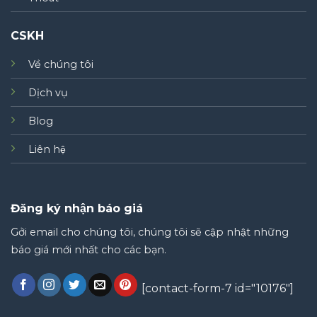
CSKH
Về chúng tôi
Dịch vụ
Blog
Liên hệ
Đăng ký nhận báo giá
Gởi email cho chúng tôi, chúng tôi sẽ cập nhật những
báo giá mới nhất cho các bạn.
[contact-form-7 id="10176"]